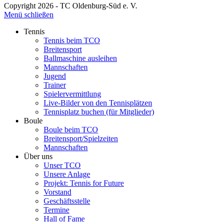
Copyright 2026 - TC Oldenburg-Süd e. V.
Menü schließen
Tennis
Tennis beim TCO
Breitensport
Ballmaschine ausleihen
Mannschaften
Jugend
Trainer
Spielervermittlung
Live-Bilder von den Tennisplätzen
Tennisplatz buchen (für Mitglieder)
Boule
Boule beim TCO
Breitensport/Spielzeiten
Mannschaften
Über uns
Unser TCO
Unsere Anlage
Projekt: Tennis for Future
Vorstand
Geschäftsstelle
Termine
Hall of Fame