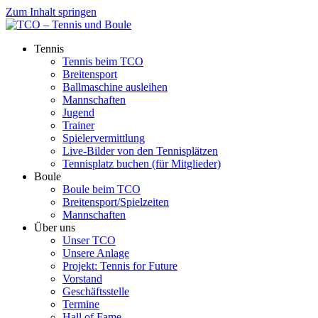
Zum Inhalt springen
Tennis
Tennis beim TCO
Breitensport
Ballmaschine ausleihen
Mannschaften
Jugend
Trainer
Spielervermittlung
Live-Bilder von den Tennisplätzen
Tennisplatz buchen (für Mitglieder)
Boule
Boule beim TCO
Breitensport/Spielzeiten
Mannschaften
Über uns
Unser TCO
Unsere Anlage
Projekt: Tennis for Future
Vorstand
Geschäftsstelle
Termine
Hall of Fame