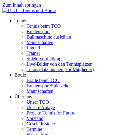
Zum Inhalt springen
Tennis
Tennis beim TCO
Breitensport
Ballmaschine ausleihen
Mannschaften
Jugend
Trainer
Spielervermittlung
Live-Bilder von den Tennisplätzen
Tennisplatz buchen (für Mitglieder)
Boule
Boule beim TCO
Breitensport/Spielzeiten
Mannschaften
Über uns
Unser TCO
Unsere Anlage
Projekt: Tennis for Future
Vorstand
Geschäftsstelle
Termine
Hall of Fame