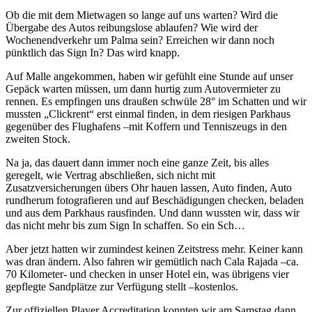
Ob die mit dem Mietwagen so lange auf uns warten? Wird die
Übergabe des Autos reibungslose ablaufen? Wie wird der
Wochenendverkehr um Palma sein? Erreichen wir dann noch
pünktlich das Sign In? Das wird knapp.
Auf Malle angekommen, haben wir gefühlt eine Stunde auf unser
Gepäck warten müssen, um dann hurtig zum Autovermieter zu
rennen. Es empfingen uns draußen schwüle 28° im Schatten und wir
mussten „Clickrent“ erst einmal finden, in dem riesigen Parkhaus
gegenüber des Flughafens –mit Koffern und Tenniszeugs in den
zweiten Stock.
Na ja, das dauert dann immer noch eine ganze Zeit, bis alles
geregelt, wie Vertrag abschließen, sich nicht mit
Zusatzversicherungen übers Ohr hauen lassen, Auto finden, Auto
rundherum fotografieren und auf Beschädigungen checken, beladen
und aus dem Parkhaus rausfinden. Und dann wussten wir, dass wir
das nicht mehr bis zum Sign In schaffen. So ein Sch…
Aber jetzt hatten wir zumindest keinen Zeitstress mehr. Keiner kann
was dran ändern. Also fahren wir gemütlich nach Cala Rajada –ca.
70 Kilometer- und checken in unser Hotel ein, was übrigens vier
gepflegte Sandplätze zur Verfügung stellt –kostenlos.
Zur offiziellen Player Accreditation konnten wir am Samstag dann