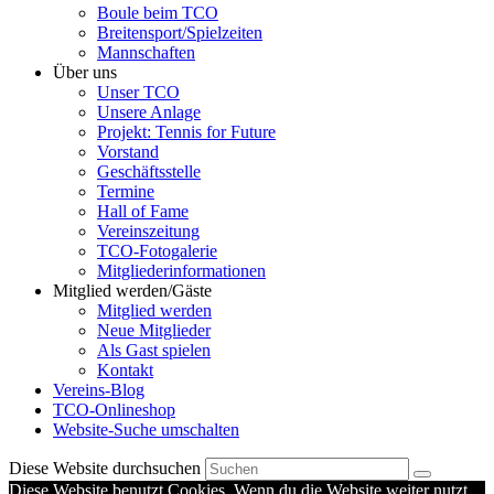
Boule beim TCO
Breitensport/Spielzeiten
Mannschaften
Über uns
Unser TCO
Unsere Anlage
Projekt: Tennis for Future
Vorstand
Geschäftsstelle
Termine
Hall of Fame
Vereinszeitung
TCO-Fotogalerie
Mitgliederinformationen
Mitglied werden/Gäste
Mitglied werden
Neue Mitglieder
Als Gast spielen
Kontakt
Vereins-Blog
TCO-Onlineshop
Website-Suche umschalten
Diese Website durchsuchen
Diese Website benutzt Cookies. Wenn du die Website weiter nutzt,