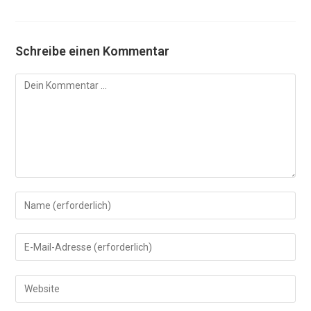
Schreibe einen Kommentar
Kommentar
Gib
deinen
Namen
Gib
oder
deine
Benutzernamen
E-
Gib
zum
Mail-
deine
Kommentieren
Adresse