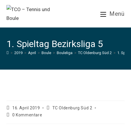
Zum
Inhalt
Menü
springen
1. Spieltag Bezirksliga 5
>
2019
>
April
>
Boule
>
Bouleliga
>
TC Oldenburg Süd 2
>
1. Spiel
1. Spieltag Bezirksliga 5
Beitrag
Beitrags-
16. April 2019
TC Oldenburg Süd 2
veröffentlicht:
Kategorie:
Beitrags-
0 Kommentare
Kommentare: