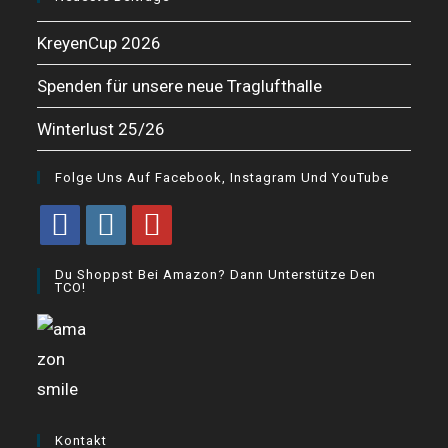
KreyenCup 2026
Spenden für unsere neue Traglufthalle
Winterlust 25/26
Folge Uns Auf Facebook, Instagram Und YouTube
Opens
Opens
Opens
Du Shoppst Bei Amazon? Dann Unterstütze Den
in
in
in
TCO!
a
a
a
new
new
new
tab
tab
tab
Kontakt