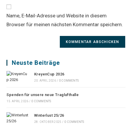
Website-
ein
zum
URL
Kommentieren
Name, E-Mail-Adresse und Website in diesem
ein
ein
Browser für meinen nächsten Kommentar speichern.
(optional)
Neuste Beiträge
KreyenCup 2026
20. APRIL 2026
/
0 COMMENTS
Spenden für unsere neue Traglufthalle
15. APRIL 2026
/
0 COMMENTS
Winterlust 25/26
28. OKTOBER 2025
/
0 COMMENTS