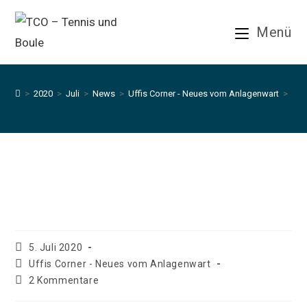
Zum
Inhalt
Menü
springen
>
2020
>
Juli
>
News
>
Uffis Corner - Neues vom Anlagenwart
>
Gem
Gemeinsam zu mehr
Artenvielfalt
Beitrag
5. Juli 2020
veröffentlicht:
Beitrags-
Uffis Corner - Neues vom Anlagenwart
Kategorie:
Beitrags-
2 Kommentare
Kommentare: