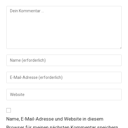
Kommentar
Gib
deinen
Namen
Gib
oder
deine
Benutzernamen
E-
Gib
zum
Mail-
deine
Kommentieren
Adresse
Website-
ein
zum
URL
Kommentieren
Name, E-Mail-Adresse und Website in diesem
ein
ein
Browser für meinen nächsten Kommentar speichern.
(optional)