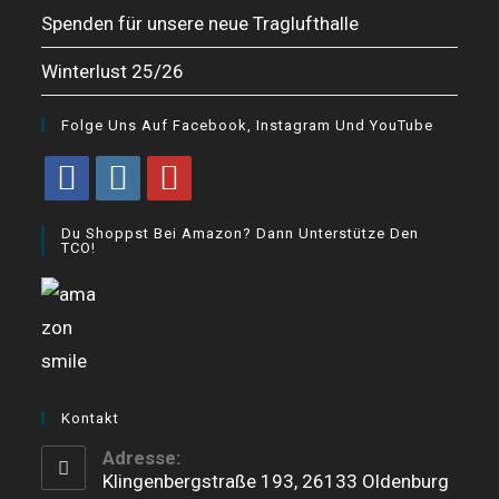
Spenden für unsere neue Traglufthalle
Winterlust 25/26
Folge Uns Auf Facebook, Instagram Und YouTube
Opens
Opens
Opens
Du Shoppst Bei Amazon? Dann Unterstütze Den
in
in
in
TCO!
a
a
a
new
new
new
tab
tab
tab
Kontakt
Adresse:
Klingenbergstraße 193, 26133 Oldenburg