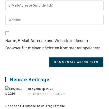
Namen
Gib
oder
deine
Benutzernamen
E-
Gib
zum
Mail-
deine
Kommentieren
Adresse
Website-
ein
zum
URL
Kommentieren
Name, E-Mail-Adresse und Website in diesem
ein
ein
Browser für meinen nächsten Kommentar speichern.
(optional)
Neuste Beiträge
KreyenCup 2026
20. APRIL 2026
/
0 COMMENTS
Spenden für unsere neue Traglufthalle