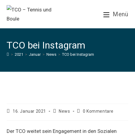
Zum
Inhalt
Menü
springen
TCO bei Instagram
>
2021
>
Januar
>
News
>
TCO bei Instagram
TCO bei Instagram
Beitrag
Beitrags-
Beitrags-
16. Januar 2021
News
0 Kommentare
veröffentlicht:
Kategorie:
Kommentare:
Der TCO weitet sein Engagement in den Sozialen