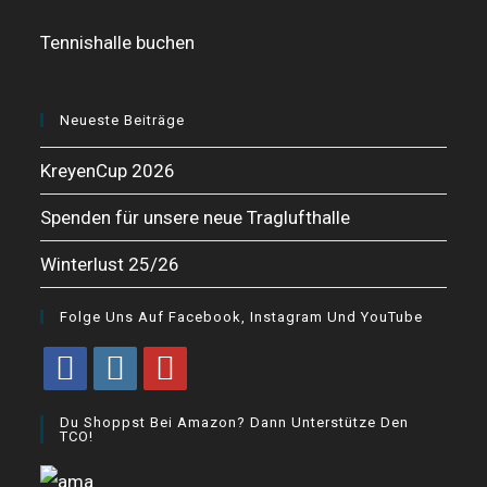
Tennishalle buchen
Neueste Beiträge
KreyenCup 2026
Spenden für unsere neue Traglufthalle
Winterlust 25/26
Folge Uns Auf Facebook, Instagram Und YouTube
Opens
Opens
Opens
Du Shoppst Bei Amazon? Dann Unterstütze Den
in
in
in
TCO!
a
a
a
new
new
new