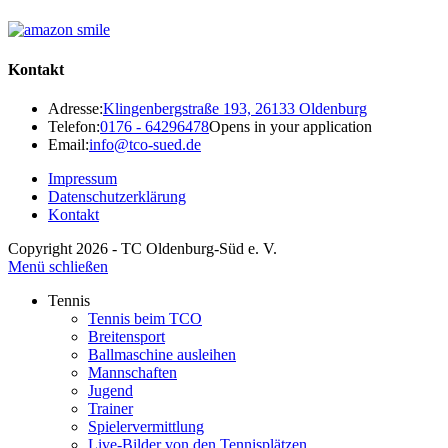
Kontakt
Adresse:
Klingenbergstraße 193, 26133 Oldenburg
Telefon:
0176 - 64296478
Opens in your application
Email:
info@tco-sued.de
Impressum
Datenschutzerklärung
Kontakt
Copyright 2026 - TC Oldenburg-Süd e. V.
Menü schließen
Tennis
Tennis beim TCO
Breitensport
Ballmaschine ausleihen
Mannschaften
Jugend
Trainer
Spielervermittlung
Live-Bilder von den Tennisplätzen