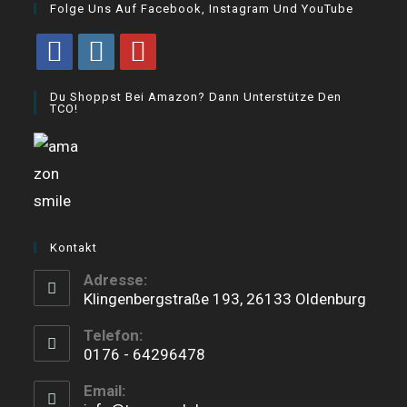
Folge Uns Auf Facebook, Instagram Und YouTube
Opens
Opens
Opens
Du Shoppst Bei Amazon? Dann Unterstütze Den
in
in
in
TCO!
a
a
a
new
new
new
tab
tab
tab
Kontakt
Adresse:
Klingenbergstraße 193, 26133 Oldenburg
Telefon:
0176 - 64296478
Opens
Email:
in