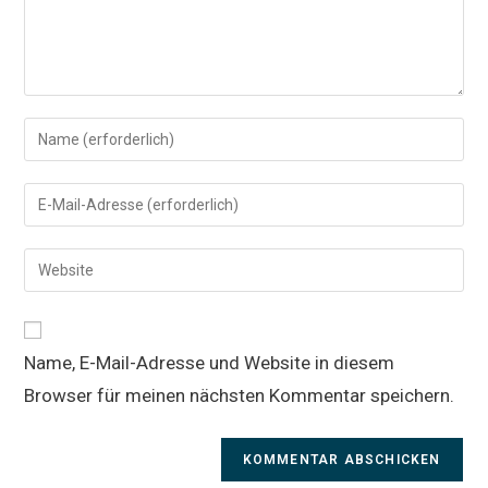
Gib
deinen
Namen
Gib
oder
deine
Benutzernamen
E-
Gib
zum
Mail-
deine
Kommentieren
Adresse
Website-
ein
zum
URL
Kommentieren
Name, E-Mail-Adresse und Website in diesem
ein
ein
Browser für meinen nächsten Kommentar speichern.
(optional)