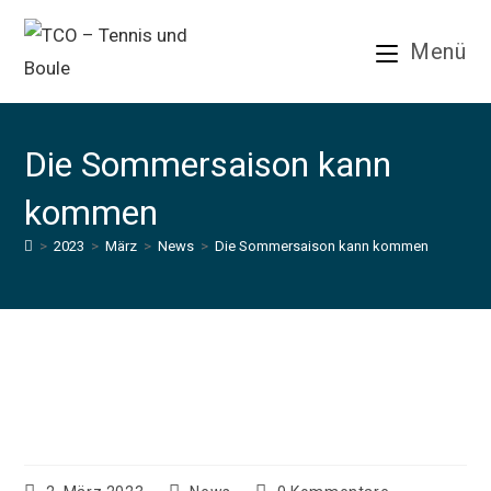
Zum
Inhalt
Menü
springen
Die Sommersaison kann
kommen
>
2023
>
März
>
News
>
Die Sommersaison kann kommen
Die Sommersaison kann
kommen