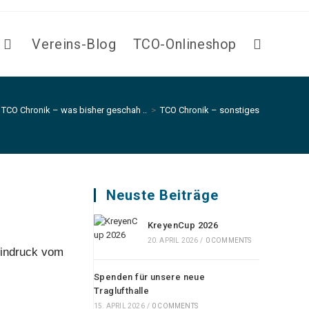
Vereins-Blog
TCO-Onlineshop
 TCO Chronik – was bisher geschah ..
>
TCO Chronik – sonstiges
Neuste Beiträge
KreyenCup 2026
20. APRIL 2026
/
0 COMMENTS
 Eindruck vom
Spenden für unsere neue
Traglufthalle
15. APRIL 2026
/
0 COMMENTS