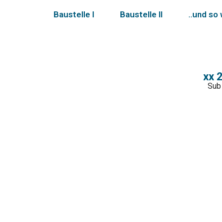
Baustelle I
Baustelle II
..und so
xx 
Sub