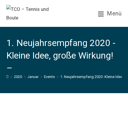
Zum
Inhalt
Menü
springen
1. Neujahrsempfang 2020 -
Kleine Idee, große Wirkung!
–
>
2020
>
Januar
>
Events
>
1. Neujahrsempfang 2020 -Kleine Idee, g
1. Neujahrsempfang 2020 -
Kleine Idee, große Wirkung! –