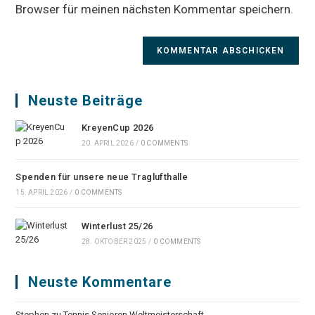
ein
Browser für meinen nächsten Kommentar speichern.
(optional)
Neuste Beiträge
KreyenCup 2026
20. APRIL 2026
/
0 COMMENTS
Spenden für unsere neue Traglufthalle
15. APRIL 2026
/
0 COMMENTS
Winterlust 25/26
28. OKTOBER 2025
/
0 COMMENTS
Neuste Kommentare
Stephen
zu
Tennis Senioren Weltmeisterschaft