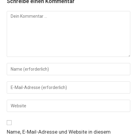
Schreibe einen Kommentar
Kommentar
Gib
deinen
Namen
Gib
oder
deine
Benutzernamen
E-
Gib
zum
Mail-
deine
Kommentieren
Adresse
Website-
ein
zum
URL
Kommentieren
Name, E-Mail-Adresse und Website in diesem
ein