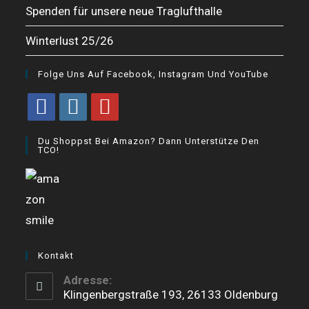
Spenden für unsere neue Traglufthalle
Winterlust 25/26
Folge Uns Auf Facebook, Instagram Und YouTube
Opens
Opens
Opens
Du Shoppst Bei Amazon? Dann Unterstütze Den
in
in
in
TCO!
a
a
a
new
new
new
tab
tab
tab
Kontakt
Adresse:
Klingenbergstraße 193, 26133 Oldenburg