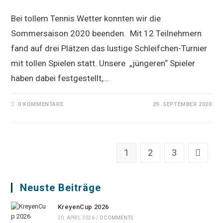
Bei tollem Tennis Wetter konnten wir die
Sommersaison 2020 beenden. Mit 12 Teilnehmern
fand auf drei Plätzen das lustige Schleifchen-Turnier
mit tollen Spielen statt. Unsere „jüngeren“ Spieler
haben dabei festgestellt,…
0 KOMMENTARE
29. SEPTEMBER 2020
1
2
3
Zur näch
Neuste Beiträge
KreyenCup 2026
20. APRIL 2026
/
0 COMMENTS