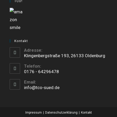
TCO!
a
a
a
new
new
new
tab
tab
tab
Kontakt
Adresse:
Klingenbergstraße 193, 26133 Oldenburg
Telefon:
0176 - 64296478
Opens
Email:
in
info@tco-sued.de
your
application
Impressum
Datenschutzerklärung
Kontakt