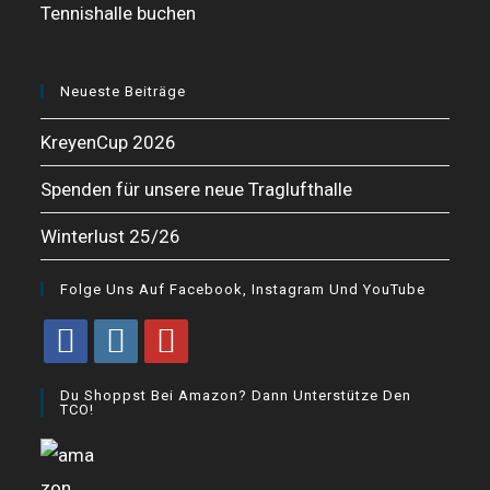
Tennishalle buchen
Neueste Beiträge
KreyenCup 2026
Spenden für unsere neue Traglufthalle
Winterlust 25/26
Folge Uns Auf Facebook, Instagram Und YouTube
Opens
Opens
Opens
Du Shoppst Bei Amazon? Dann Unterstütze Den
in
in
in
TCO!
a
a
a
new
new
new
tab
tab
tab