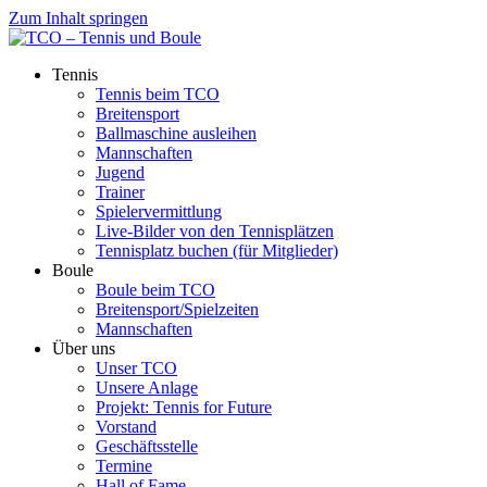
Zum Inhalt springen
Tennis
Tennis beim TCO
Breitensport
Ballmaschine ausleihen
Mannschaften
Jugend
Trainer
Spielervermittlung
Live-Bilder von den Tennisplätzen
Tennisplatz buchen (für Mitglieder)
Boule
Boule beim TCO
Breitensport/Spielzeiten
Mannschaften
Über uns
Unser TCO
Unsere Anlage
Projekt: Tennis for Future
Vorstand
Geschäftsstelle
Termine
Hall of Fame