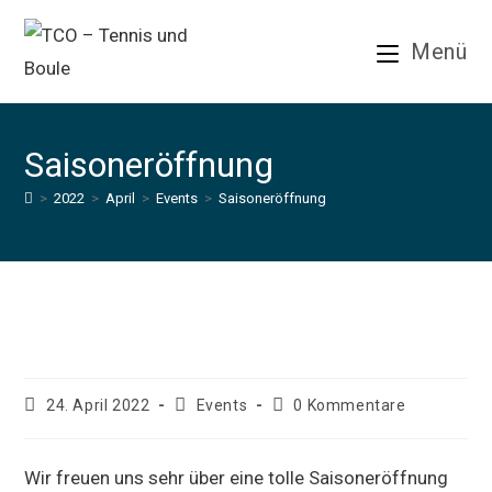
Zum
Inhalt
Menü
springen
Saisoneröffnung
>
2022
>
April
>
Events
>
Saisoneröffnung
Saisoneröffnung
Beitrag
Beitrags-
Beitrags-
24. April 2022
Events
0 Kommentare
veröffentlicht:
Kategorie:
Kommentare:
Wir freuen uns sehr über eine tolle Saisoneröffnung