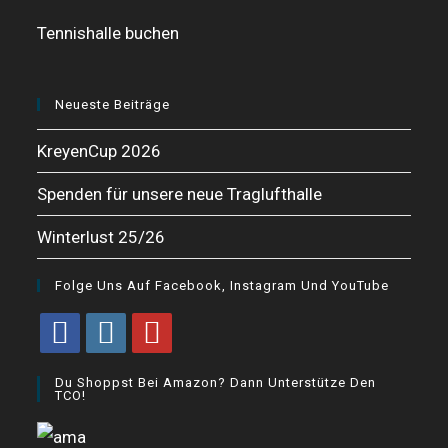
Tennishalle buchen
Neueste Beiträge
KreyenCup 2026
Spenden für unsere neue Traglufthalle
Winterlust 25/26
Folge Uns Auf Facebook, Instagram Und YouTube
Opens
Opens
Opens
Du Shoppst Bei Amazon? Dann Unterstütze Den
in
in
in
TCO!
a
a
a
new
new
new