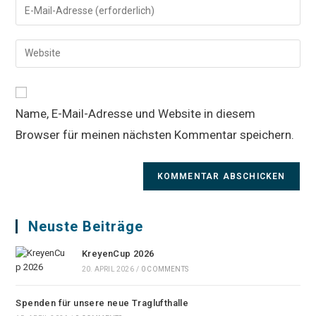
Gib
oder
deine
Benutzernamen
E-
Gib
zum
Mail-
deine
Kommentieren
Adresse
Website-
ein
zum
URL
Kommentieren
Name, E-Mail-Adresse und Website in diesem
ein
ein
Browser für meinen nächsten Kommentar speichern.
(optional)
Neuste Beiträge
KreyenCup 2026
20. APRIL 2026
/
0 COMMENTS
Spenden für unsere neue Traglufthalle