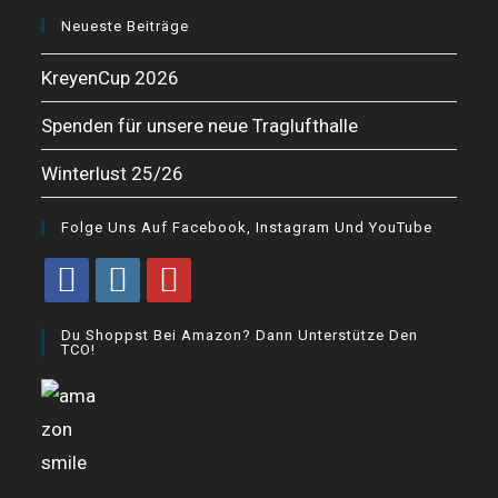
Neueste Beiträge
KreyenCup 2026
Spenden für unsere neue Traglufthalle
Winterlust 25/26
Folge Uns Auf Facebook, Instagram Und YouTube
Opens
Opens
Opens
Du Shoppst Bei Amazon? Dann Unterstütze Den
in
in
in
TCO!
a
a
a
new
new
new
tab
tab
tab