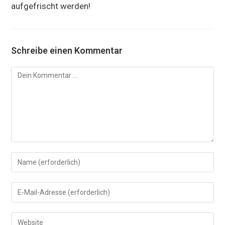
aufgefrischt werden!
Schreibe einen Kommentar
Kommentar
Gib
deinen
Namen
Gib
oder
deine
Benutzernamen
E-
Gib
zum