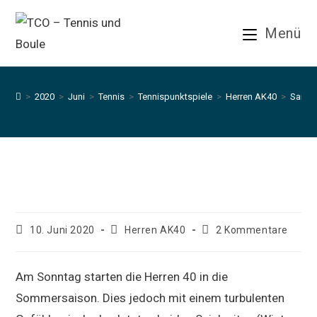
Zum
Inhalt
Menü
springen
>
2020
>
Juni
>
Tennis
>
Tennispunktspiele
>
Herren AK40
>
Saison
Saisonstart mit Gefühlschaos
Beitrag
Beitrags-
Beitrags-
10. Juni 2020
Herren AK40
2 Kommentare
veröffentlicht:
Kategorie:
Kommentare:
Am Sonntag starten die Herren 40 in die
Sommersaison. Dies jedoch mit einem turbulenten