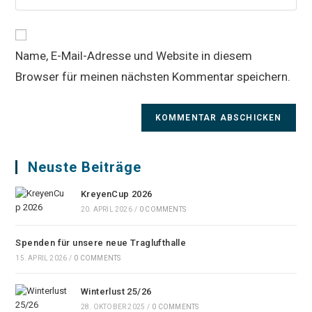
Mail-
deine
Kommentieren
Adresse
Website-
ein
zum
URL
Kommentieren
Name, E-Mail-Adresse und Website in diesem
ein
ein
Browser für meinen nächsten Kommentar speichern.
(optional)
Neuste Beiträge
KreyenCup 2026
20. APRIL 2026
/
0 COMMENTS
Spenden für unsere neue Traglufthalle
15. APRIL 2026
/
0 COMMENTS
Winterlust 25/26
28. OKTOBER 2025
/
0 COMMENTS