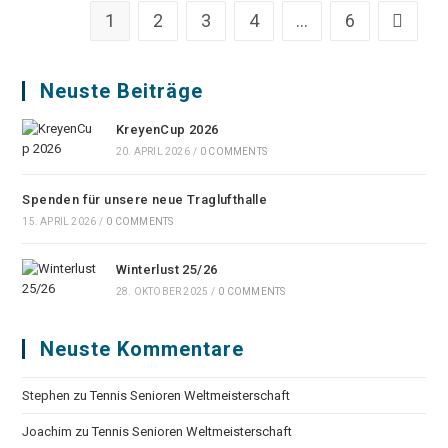
1
2
3
4
…
6
Zur näch
Neuste Beiträge
KreyenCup 2026
20. APRIL 2026
/
0 COMMENTS
Spenden für unsere neue Traglufthalle
15. APRIL 2026
/
0 COMMENTS
Winterlust 25/26
28. OKTOBER 2025
/
0 COMMENTS
Neuste Kommentare
Stephen
zu
Tennis Senioren Weltmeisterschaft
Joachim
zu
Tennis Senioren Weltmeisterschaft