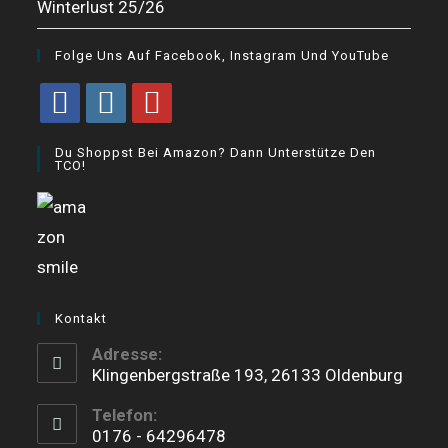
Winterlust 25/26
Folge Uns Auf Facebook, Instagram Und YouTube
Opens
Opens
Opens
Du Shoppst Bei Amazon? Dann Unterstütze Den
in
in
in
TCO!
a
a
a
new
new
new
tab
tab
tab
Kontakt
Adresse:
Klingenbergstraße 193, 26133 Oldenburg
Telefon:
0176 - 64296478