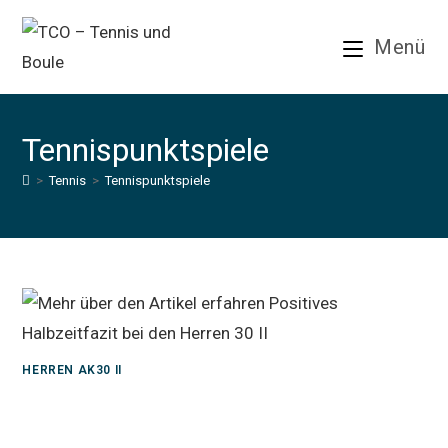
Zum
Inhalt
Menü
springen
Tennispunktspiele
>
Tennis
>
Tennispunktspiele
HERREN AK30 II
Positives Halbzeitfazit bei den
Herren 30 II