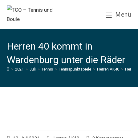
Zum
Inhalt
Menü
springen
Herren 40 kommt in
Wardenburg unter die Räder
>
2021
>
Juli
>
Tennis
>
Tennispunktspiele
>
Herren AK40
>
Herren
Herren 40 kommt in Wardenburg
unter die Räder