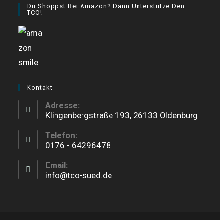
Du Shoppst Bei Amazon? Dann Unterstütze Den
in
in
in
TCO!
a
a
a
new
new
new
tab
tab
tab
Kontakt
Adresse:
Klingenbergstraße 193, 26133 Oldenburg
Telefon:
0176 - 64296478
Opens
Email:
in
info@tco-sued.de
your
application