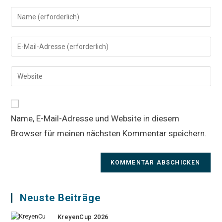
Gib
deinen
Namen
Gib
oder
deine
Benutzernamen
E-
Gib
zum
Mail-
deine
Kommentieren
Adresse
Website-
ein
zum
URL
Kommentieren
Name, E-Mail-Adresse und Website in diesem
ein
ein
Browser für meinen nächsten Kommentar speichern.
(optional)
Neuste Beiträge
KreyenCup 2026