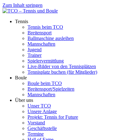
Zum Inhalt springen
Tennis
Tennis beim TCO
Breitensport
Ballmaschine ausleihen
Mannschaften
Jugend
Trainer
Spielervermittlung
Live-Bilder von den Tennisplätzen
Tennisplatz buchen (für Mitglieder)
Boule
Boule beim TCO
Breitensport/Spielzeiten
Mannschaften
Über uns
Unser TCO
Unsere Anlage
Projekt: Tennis for Future
Vorstand
Geschäftsstelle
Termine
Hall of Fame