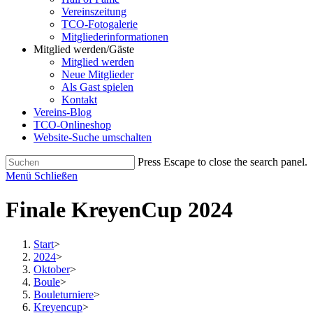
Vereinszeitung
TCO-Fotogalerie
Mitgliederinformationen
Mitglied werden/Gäste
Mitglied werden
Neue Mitglieder
Als Gast spielen
Kontakt
Vereins-Blog
TCO-Onlineshop
Website-Suche umschalten
Press Escape to close the search panel.
Menü
Schließen
Finale KreyenCup 2024
Start
>
2024
>
Oktober
>
Boule
>
Bouleturniere
>
Kreyencup
>