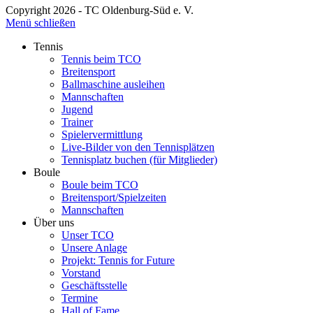
Copyright 2026 - TC Oldenburg-Süd e. V.
Menü schließen
Tennis
Tennis beim TCO
Breitensport
Ballmaschine ausleihen
Mannschaften
Jugend
Trainer
Spielervermittlung
Live-Bilder von den Tennisplätzen
Tennisplatz buchen (für Mitglieder)
Boule
Boule beim TCO
Breitensport/Spielzeiten
Mannschaften
Über uns
Unser TCO
Unsere Anlage
Projekt: Tennis for Future
Vorstand
Geschäftsstelle
Termine
Hall of Fame