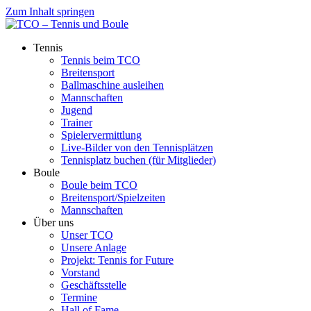
Zum Inhalt springen
Tennis
Tennis beim TCO
Breitensport
Ballmaschine ausleihen
Mannschaften
Jugend
Trainer
Spielervermittlung
Live-Bilder von den Tennisplätzen
Tennisplatz buchen (für Mitglieder)
Boule
Boule beim TCO
Breitensport/Spielzeiten
Mannschaften
Über uns
Unser TCO
Unsere Anlage
Projekt: Tennis for Future
Vorstand
Geschäftsstelle
Termine
Hall of Fame