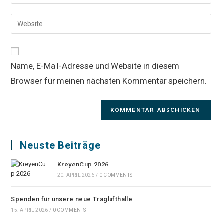
deine
Benutzernamen
E-
Gib
zum
Mail-
deine
Kommentieren
Adresse
Website-
ein
zum
URL
Kommentieren
Name, E-Mail-Adresse und Website in diesem
ein
ein
Browser für meinen nächsten Kommentar speichern.
(optional)
Neuste Beiträge
KreyenCup 2026
20. APRIL 2026
/
0 COMMENTS
Spenden für unsere neue Traglufthalle
15. APRIL 2026
/
0 COMMENTS