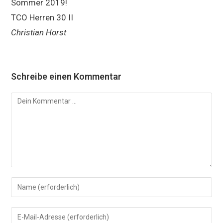
Sommer 2019!
TCO Herren 30 II
Christian Horst
Schreibe einen Kommentar
Kommentar
Gib
deinen
Namen
Gib
oder