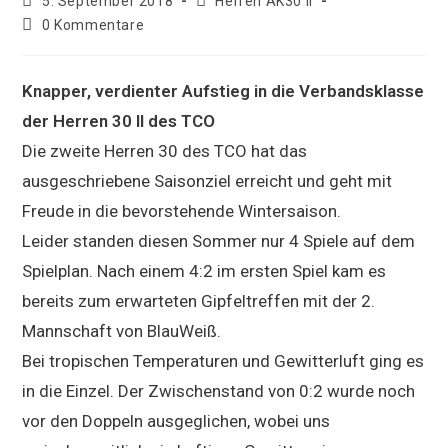
Beitrag
Beitrags-
5. September 2018
Herren AK30 II
veröffentlicht:
Kategorie:
Beitrags-
0 Kommentare
Kommentare:
Knapper, verdienter Aufstieg in die Verbandsklasse
der Herren 30 II des TCO
Die zweite Herren 30 des TCO hat das
ausgeschriebene Saisonziel erreicht und geht mit
Freude in die bevorstehende Wintersaison.
Leider standen diesen Sommer nur 4 Spiele auf dem
Spielplan. Nach einem 4:2 im ersten Spiel kam es
bereits zum erwarteten Gipfeltreffen mit der 2.
Mannschaft von BlauWeiß.
Bei tropischen Temperaturen und Gewitterluft ging es
in die Einzel. Der Zwischenstand von 0:2 wurde noch
vor den Doppeln ausgeglichen, wobei uns