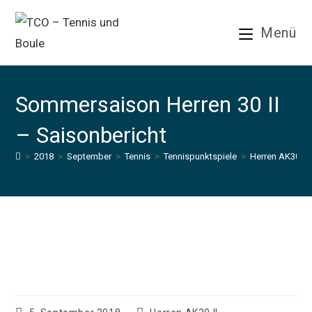
Zum
Inhalt
Menü
springen
Sommersaison Herren 30 II
– Saisonbericht
>
2018
>
September
>
Tennis
>
Tennispunktspiele
>
Herren AK30 II
Sommersaison Herren 30 II –
Saisonbericht