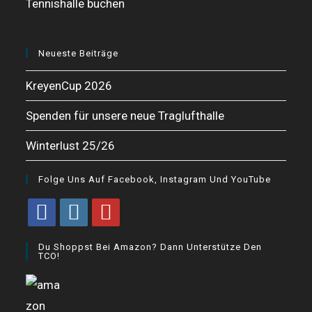
Tennishalle buchen
Neueste Beiträge
KreyenCup 2026
Spenden für unsere neue Traglufthalle
Winterlust 25/26
Folge Uns Auf Facebook, Instagram Und YouTube
Opens
Opens
Opens
Du Shoppst Bei Amazon? Dann Unterstütze Den
in
in
in
TCO!
a
a
a
new
new
new
tab
tab
tab