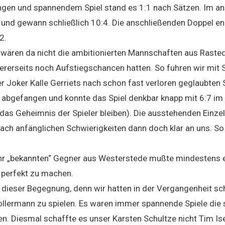
angen und spannendem Spiel stand es 1:1 nach Sätzen. Im a
und gewann schließlich 10:4. Die anschließenden Doppel en
2.
, wären da nicht die ambitionierten Mannschaften aus Raste
ererseits noch Aufstiegschancen hatten. So fuhren wir mit
 Joker Kalle Gerriets nach schon fast verloren geglaubten 
e abgefangen und konnte das Spiel denkbar knapp mit 6:7 im 
das Geheimnis der Spieler bleiben). Die ausstehenden Einzel
nach anfänglichen Schwierigkeiten dann doch klar an uns. So
ehr „bekannten“ Gegner aus Westerstede mußte mindestens 
perfekt zu machen.
n dieser Begegnung, denn wir hatten in der Vergangenheit s
ermann zu spielen. Es waren immer spannende Spiele die s
n. Diesmal schaffte es unser Karsten Schultze nicht Tim I