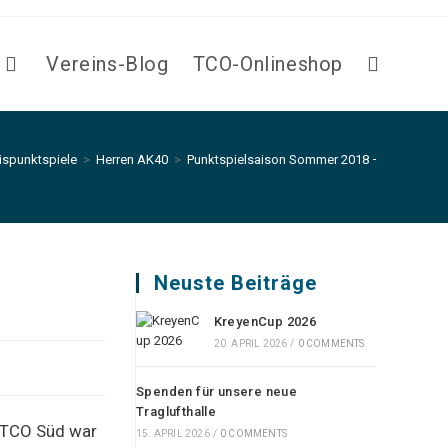
Vereins-Blog
TCO-Onlineshop
Website-
Suche
ispunktspiele
>
Herren AK40
>
Punktspielsaison Sommer 2018 – Herren 40
umschalten
Neuste Beiträge
KreyenCup 2026
20. APRIL 2026
/
0 COMMENTS
Spenden für unsere neue
Traglufthalle
s TCO Süd war
15. APRIL 2026
/
0 COMMENTS