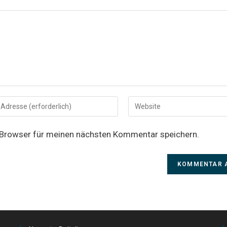
Gib
deine
Website-
 Browser für meinen nächsten Kommentar speichern.
URL
ein
(optional)
ieren