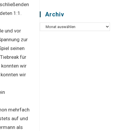
nschließenden
deten 1:1.
Archiv
Archiv
de und vor
 Spannung zur
Spiel seinen
Tiebreak für
 konnten wir
 konnten wir
ein
chon mehrfach
tets auf und
sermann als