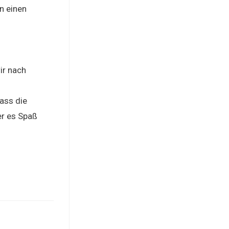
n einen
ir nach
ass die
er es Spaß