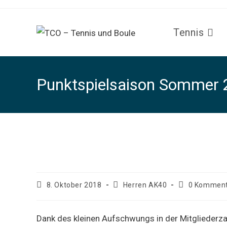
Zum
Inhalt
Tennis
springen
Punktspielsaison Sommer 
Punktspielsaison Somm
Beitrag
Beitrags-
Beitrags-
8. Oktober 2018
Herren AK40
0 Kommen
veröffentlicht:
Kategorie:
Kommentare:
Dank des kleinen Aufschwungs in der Mitgliederza