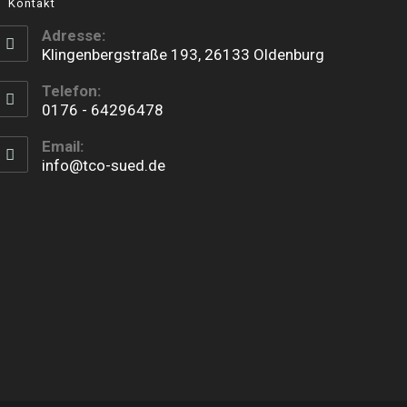
Kontakt
Adresse:
Klingenbergstraße 193, 26133 Oldenburg
Telefon:
0176 - 64296478
Opens
Email:
in
info@tco-sued.de
your
application