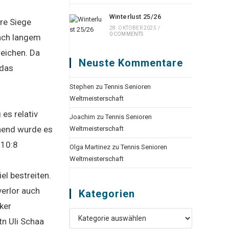
Winterlust 25/26
re Siege
28. OKTOBER 2025
/
0 COMMENTS
nach langem
reichen. Da
Neuste Kommentare
 das
Stephen
zu
Tennis Senioren
Weltmeisterschaft
es relativ
Joachim
zu
Tennis Senioren
nnend wurde es
Weltmeisterschaft
 10:8
Olga Martinez
zu
Tennis Senioren
Weltmeisterschaft
el bestreiten.
verlor auch
Kategorien
ker
Kategorien
tn Uli Schaa