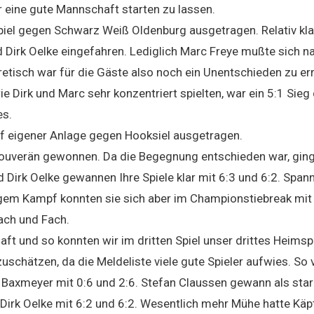
eine gute Mannschaft starten zu lassen.
iel gegen Schwarz Weiß Oldenburg ausgetragen. Relativ kla
 Dirk Oelke eingefahren. Lediglich Marc Freye mußte sich 
etisch war für die Gäste also noch ein Unentschieden zu er
e Dirk und Marc sehr konzentriert spielten, war ein 5:1 Sieg
es.
uf eigener Anlage gegen Hooksiel ausgetragen.
 souverän gewonnen. Da die Begegnung entschieden war, ging 
d Dirk Oelke gewannen Ihre Spiele klar mit 6:3 und 6:2. Spa
ngem Kampf konnten sie sich aber im Championstiebreak mit
ach und Fach.
t und so konnten wir im dritten Spiel unser drittes Heimspi
chätzen, da die Meldeliste viele gute Spieler aufwies. So 
 Baxmeyer mit 0:6 und 2:6. Stefan Claussen gewann als star
 Dirk Oelke mit 6:2 und 6:2. Wesentlich mehr Mühe hatte Käp