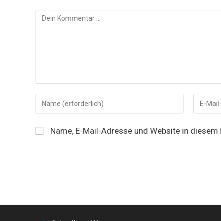
Kommentar
Gib
Gib
deinen
deine
Namen
E-
Name, E-Mail-Adresse und Website in diesem
oder
Mail-
Benutzernamen
Adresse
zum
zum
Kommentieren
Komment
ein
ein