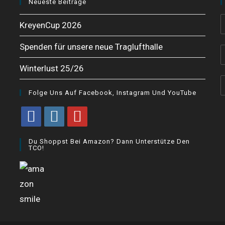
Neueste Beiträge
KreyenCup 2026
Spenden für unsere neue Traglufthalle
Winterlust 25/26
Folge Uns Auf Facebook, Instagram Und YouTube
Opens
Opens
Opens
Du Shoppst Bei Amazon? Dann Unterstütze Den
in
in
in
TCO!
a
a
a
new
new
new
tab
tab
tab