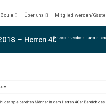
Boule
Über uns
Mitglied werden/Gäste
2018 – Herren 40
>
2018
>
Oktober
>
Tennis
>
Tenn
er 2018 – Herren 40
tare
hl der spielbereiten Männer in dem Herren 40er Bereich de