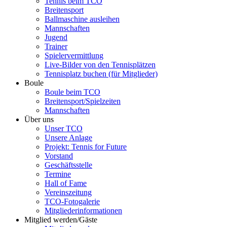
Tennis beim TCO
Breitensport
Ballmaschine ausleihen
Mannschaften
Jugend
Trainer
Spielervermittlung
Live-Bilder von den Tennisplätzen
Tennisplatz buchen (für Mitglieder)
Boule
Boule beim TCO
Breitensport/Spielzeiten
Mannschaften
Über uns
Unser TCO
Unsere Anlage
Projekt: Tennis for Future
Vorstand
Geschäftsstelle
Termine
Hall of Fame
Vereinszeitung
TCO-Fotogalerie
Mitgliederinformationen
Mitglied werden/Gäste