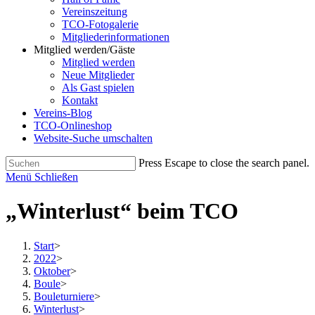
Vereinszeitung
TCO-Fotogalerie
Mitgliederinformationen
Mitglied werden/Gäste
Mitglied werden
Neue Mitglieder
Als Gast spielen
Kontakt
Vereins-Blog
TCO-Onlineshop
Website-Suche umschalten
Press Escape to close the search panel.
Menü
Schließen
„Winterlust“ beim TCO
Start
>
2022
>
Oktober
>
Boule
>
Bouleturniere
>
Winterlust
>