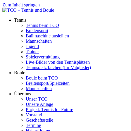
Zum Inhalt springen
Tennis
Tennis beim TCO
Breitensport
Ballmaschine ausleihen
Mannschaften
Jugend
Trainer
Spielervermittlung
Live-Bilder von den Tennisplätzen
Tennisplatz buchen (für Mitglieder)
Boule
Boule beim TCO
Breitensport/Spielzeiten
Mannschaften
Über uns
Unser TCO
Unsere Anlage
Projekt: Tennis for Future
Vorstand
Geschäftsstelle
Termine
Hall of Fame