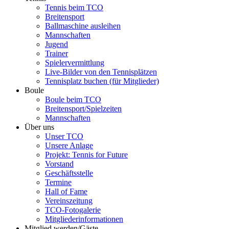
Tennis beim TCO
Breitensport
Ballmaschine ausleihen
Mannschaften
Jugend
Trainer
Spielervermittlung
Live-Bilder von den Tennisplätzen
Tennisplatz buchen (für Mitglieder)
Boule
Boule beim TCO
Breitensport/Spielzeiten
Mannschaften
Über uns
Unser TCO
Unsere Anlage
Projekt: Tennis for Future
Vorstand
Geschäftsstelle
Termine
Hall of Fame
Vereinszeitung
TCO-Fotogalerie
Mitgliederinformationen
Mitglied werden/Gäste