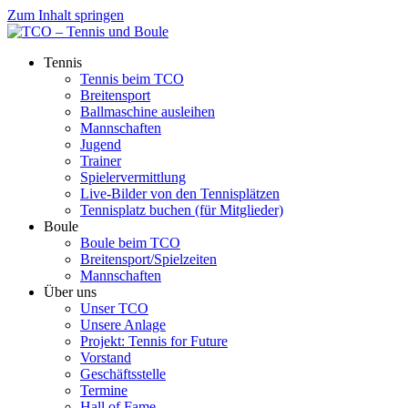
Zum Inhalt springen
Tennis
Tennis beim TCO
Breitensport
Ballmaschine ausleihen
Mannschaften
Jugend
Trainer
Spielervermittlung
Live-Bilder von den Tennisplätzen
Tennisplatz buchen (für Mitglieder)
Boule
Boule beim TCO
Breitensport/Spielzeiten
Mannschaften
Über uns
Unser TCO
Unsere Anlage
Projekt: Tennis for Future
Vorstand
Geschäftsstelle
Termine
Hall of Fame